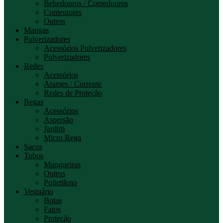
Bebedouros / Comedouros
Contentores
Outros
Mangas
Pulverizadores
Acessórios Pulverizadores
Pulverizadores
Redes
Acessórios
Arames / Corrente
Redes de Proteção
Regas
Acessórios
Aspersão
Jardim
Micro Rega
Sacos
Tubos
Mangueiras
Outros
Polietileno
Vestuário
Botas
Fatos
Proteção