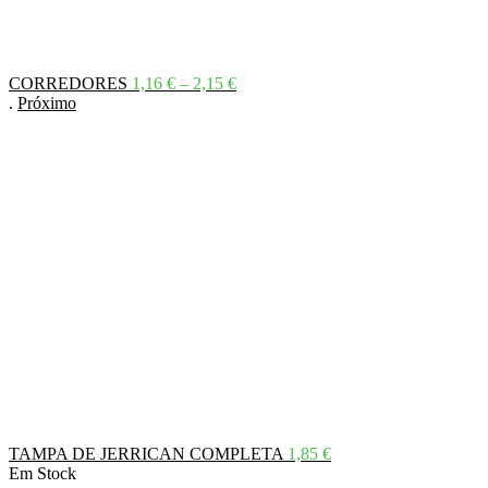
Price
CORREDORES
1,16
€
–
2,15
€
range:
.
Próximo
1,16 €
through
2,15 €
TAMPA DE JERRICAN COMPLETA
1,85
€
Em Stock