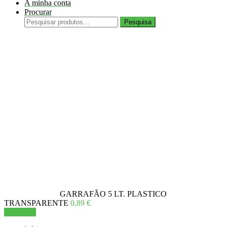
A minha conta
The
Procurar
options
Pesquisar
may
Pesquisa
por:
be
chosen
on
the
product
page
Está a visualizar:
GARRAFÃO 5 LT. PLASTICO
TRANSPARENTE
0,89
€
Adicionar