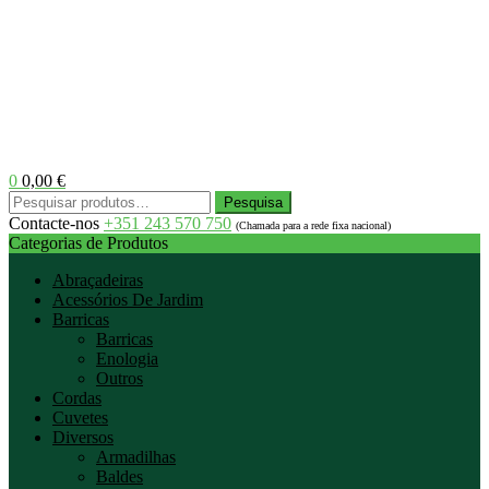
0
0,00
€
Menu
Pesquisar
Pesquisa
por:
Contacte-nos
+351 243 570 750
(Chamada para a rede fixa nacional)
Categorias de Produtos
Abraçadeiras
Acessórios De Jardim
Barricas
Barricas
Enologia
Outros
Cordas
Cuvetes
Diversos
Armadilhas
Baldes