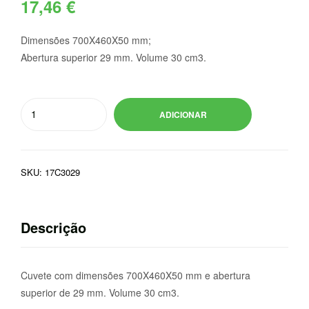
17,46
€
Dimensões 700X460X50 mm;
Abertura superior 29 mm. Volume 30 cm3.
Quantidade
ADICIONAR
de
CUVETE
345
SKU:
17C3029
CAVIDADES
Descrição
Cuvete com dimensões 700X460X50 mm e abertura
superior de 29 mm. Volume 30 cm3.