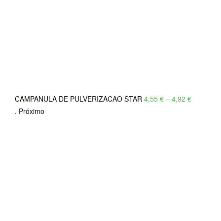
Price
CAMPANULA DE PULVERIZACAO STAR
4,55
€
–
4,92
€
range:
.
Próximo
4,55 €
through
4,92 €