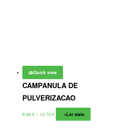
Quick view
CAMPANULA DE
PULVERIZACAO
Price
8,98
€
–
10,70
€
Ler mais
range:
8,98 €
through