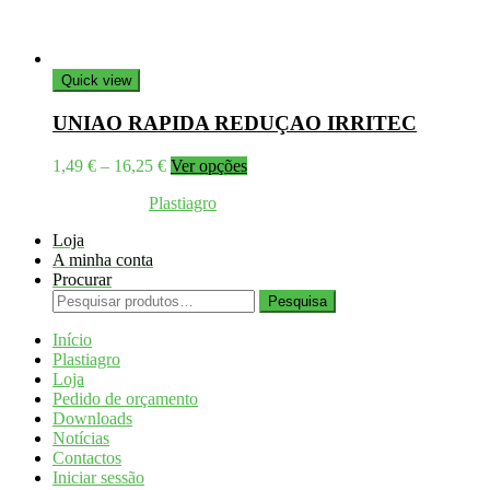
Quick view
UNIAO RAPIDA REDUÇAO IRRITEC
Price
This
1,49
€
–
16,25
€
Ver opções
range:
product
Coppyright © 2026
Plastiagro
Direitos reservados
1,49 €
has
through
multiple
Loja
16,25 €
variants.
A minha conta
The
Procurar
options
Pesquisar
may
Pesquisa
por:
be
Início
chosen
Plastiagro
on
Loja
the
Pedido de orçamento
product
Downloads
page
Notícias
Contactos
Iniciar sessão