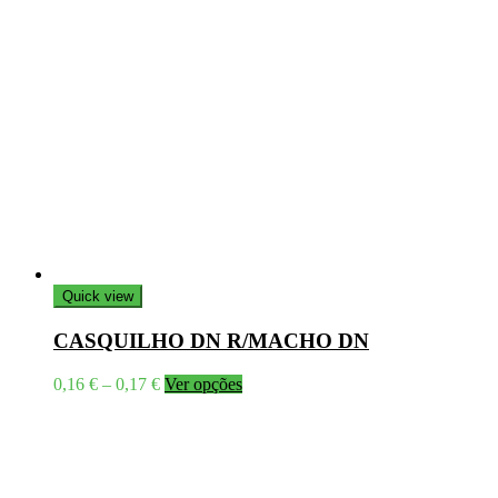
Quick view
CASQUILHO DN R/MACHO DN
Price
This
0,16
€
–
0,17
€
Ver opções
range:
product
0,16 €
has
through
multiple
0,17 €
variants.
The