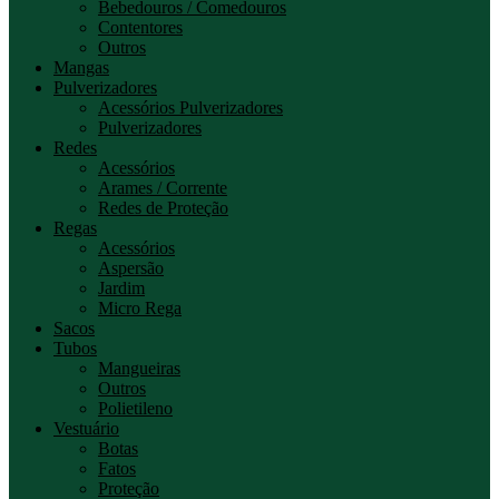
Bebedouros / Comedouros
Contentores
Outros
Mangas
Pulverizadores
Acessórios Pulverizadores
Pulverizadores
Redes
Acessórios
Arames / Corrente
Redes de Proteção
Regas
Acessórios
Aspersão
Jardim
Micro Rega
Sacos
Tubos
Mangueiras
Outros
Polietileno
Vestuário
Botas
Fatos
Proteção