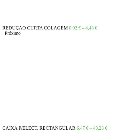
Price
REDUÇAO CURTA COLAGEM
0,92
€
–
4,48
€
range:
.
Próximo
0,92 €
through
4,48 €
Price
CAIXA P/ELECT. RECTANGULAR
6,47
€
–
43,23
€