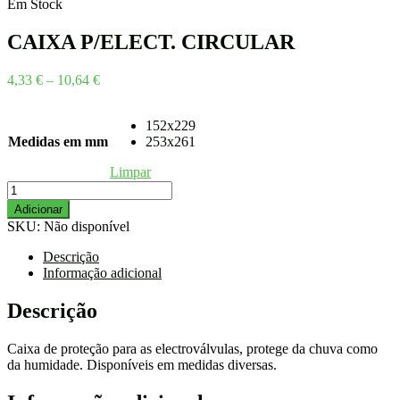
range:
Em Stock
6,47 €
through
CAIXA P/ELECT. CIRCULAR
43,23 €
Price
4,33
€
–
10,64
€
range:
4,33 €
152x229
through
Medidas em mm
253x261
10,64 €
Limpar
Quantidade
de
Adicionar
CAIXA
SKU:
Não disponível
P/ELECT.
CIRCULAR
Descrição
Informação adicional
Descrição
Caixa de proteção para as electroválvulas, protege da chuva como
da humidade. Disponíveis em medidas diversas.