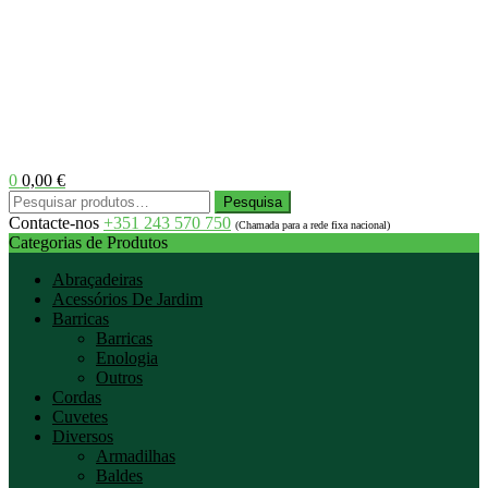
0
0,00
€
Menu
Pesquisar
Pesquisa
por:
Contacte-nos
+351 243 570 750
(Chamada para a rede fixa nacional)
Categorias de Produtos
Abraçadeiras
Acessórios De Jardim
Barricas
Barricas
Enologia
Outros
Cordas
Cuvetes
Diversos
Armadilhas
Baldes