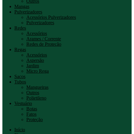
Outros
Mangas
Pulverizadores
Acessórios Pulverizadores
Pulverizadores
Redes
Acessórios
Arames / Corrente
Redes de Proteção
Regas
Acessórios
Aspersão
Jardim
Micro Rega
Sacos
Tubos
Mangueiras
Outros
Polietileno
Vestuário
Botas
Fatos
Proteção
Início