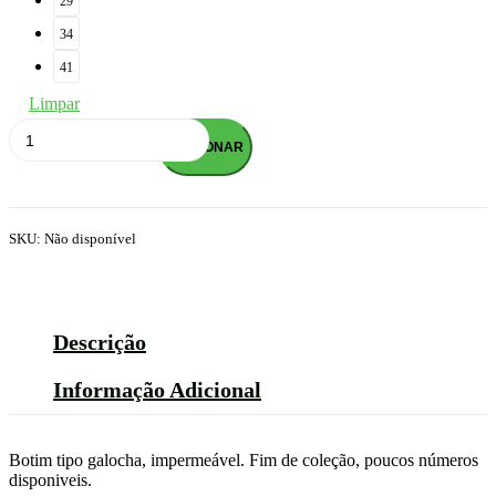
29
34
41
Limpar
Quantidade
de
ADICIONAR
BOTA
TELSTAR
SKU:
Não disponível
Descrição
Informação Adicional
Botim tipo galocha, impermeável. Fim de coleção, poucos números
disponiveis.