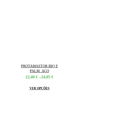
on
the
product
page
PROTAMASTOR BIQ E
PALM. AÇO
Price
22,40
€
–
24,05
€
range:
22,40 €
This
VER OPÇÕES
through
product
24,05 €
has
multiple
variants.
The