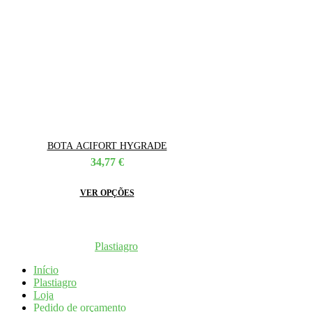
BOTA ACIFORT HYGRADE
34,77
€
This
VER OPÇÕES
product
has
multiple
variants.
Coppyright © 2026
Plastiagro
Direitos reservados
The
options
Início
may
Plastiagro
be
Loja
chosen
Pedido de orçamento