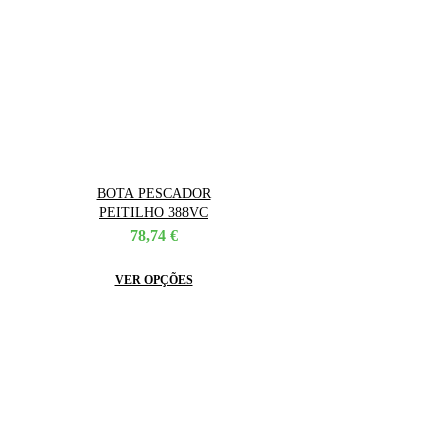
BOTA PESCADOR
PEITILHO 388VC
78,74
€
This
VER OPÇÕES
product
has
multiple
variants.
The
options
may
be
chosen