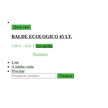
Quick view
BALDE ECOLOGICO 45 LT.
Price
This
5,90
€
–
8,61
€
Ver opções
range:
product
Coppyright © 2026
Plastiagro
Direitos reservados
5,90 €
has
through
multiple
Loja
8,61 €
variants.
A minha conta
The
Procurar
options
Pesquisar
may
Pesquisa
por:
be
chosen
on
the
product
page