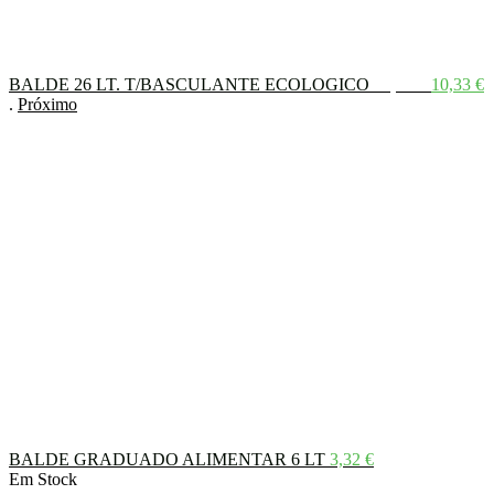
O
BALDE 26 LT. T/BASCULANTE ECOLOGICO
10,50
€
10,33
€
preço
p
.
Próximo
original
a
era:
é
10,50 €.
1
BALDE GRADUADO ALIMENTAR 6 LT
3,32
€
Em Stock