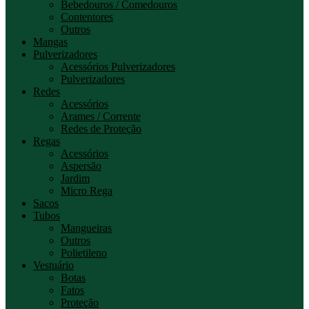
Bebedouros / Comedouros
Contentores
Outros
Mangas
Pulverizadores
Acessórios Pulverizadores
Pulverizadores
Redes
Acessórios
Arames / Corrente
Redes de Proteção
Regas
Acessórios
Aspersão
Jardim
Micro Rega
Sacos
Tubos
Mangueiras
Outros
Polietileno
Vestuário
Botas
Fatos
Proteção