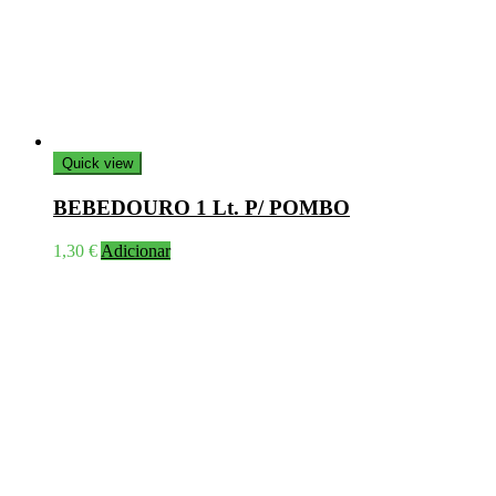
the
product
page
Quick view
BEBEDOURO 1 Lt. P/ POMBO
1,30
€
Adicionar