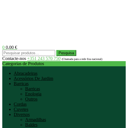
0
0,00
€
Menu
Pesquisar
Pesquisa
por:
Contacte-nos
+351 243 570 750
(Chamada para a rede fixa nacional)
Categorias de Produtos
Abraçadeiras
Acessórios De Jardim
Barricas
Barricas
Enologia
Outros
Cordas
Cuvetes
Diversos
Armadilhas
Baldes