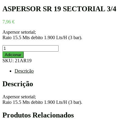
4,67 €
through
ASPERSOR SR 19 SECTORIAL 3/4
7,63 €
7,96
€
Aspersor setorial;
Raio 15.5 Mts debito 1.900 Lts/H (3 bar).
Quantidade
de
Adicionar
ASPERSOR
SKU:
21AR19
SR
19
Descrição
SECTORIAL
3/4
Descrição
Aspersor setorial;
Raio 15.5 Mts debito 1.900 Lts/H (3 bar).
Produtos Relacionados