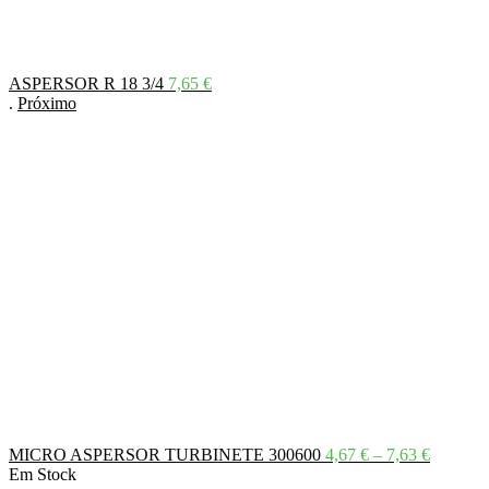
ASPERSOR R 18 3/4
7,65
€
.
Próximo
Price
MICRO ASPERSOR TURBINETE 300600
4,67
€
–
7,63
€
range:
Em Stock