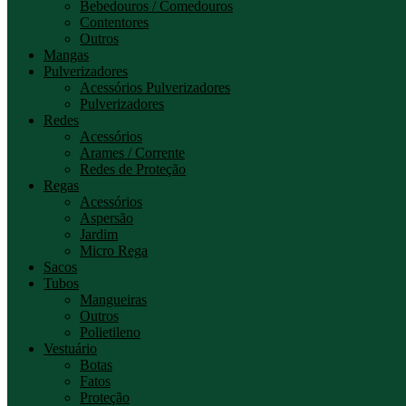
Bebedouros / Comedouros
Contentores
Outros
Mangas
Pulverizadores
Acessórios Pulverizadores
Pulverizadores
Redes
Acessórios
Arames / Corrente
Redes de Proteção
Regas
Acessórios
Aspersão
Jardim
Micro Rega
Sacos
Tubos
Mangueiras
Outros
Polietileno
Vestuário
Botas
Fatos
Proteção