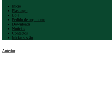
Início
Plastiagro
Loja
Pedido de orçamento
Downloads
Notícias
Contactos
Iniciar sessão
Anterior