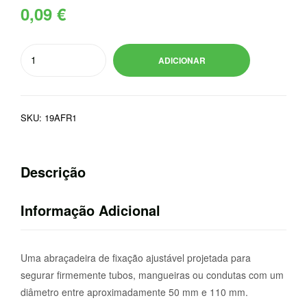
0,09
€
Quantidade
ADICIONAR
de
ABRAÇADEIRA
FIXAÇAO
SKU:
19AFR1
RAMADA
50-
110mm
Descrição
Informação Adicional
Uma abraçadeira de fixação ajustável projetada para
segurar firmemente tubos, mangueiras ou condutas com um
diâmetro entre aproximadamente 50 mm e 110 mm.