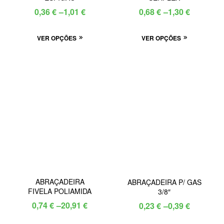
Price
Price
0,36
€
–
1,01
€
0,68
€
–
1,30
€
range:
range:
This
This
VER OPÇÕES
0,36 €
VER OPÇÕES
0,68 €
product
product
through
through
has
has
1,01 €
1,30 €
multiple
multiple
variants.
variants.
The
The
options
options
may
may
be
be
chosen
chosen
on
on
the
the
ABRAÇADEIRA
ABRAÇADEIRA P/ GAS
product
product
FIVELA POLIAMIDA
3/8″
page
page
Price
Price
0,74
€
–
20,91
€
0,23
€
–
0,39
€
range:
range: