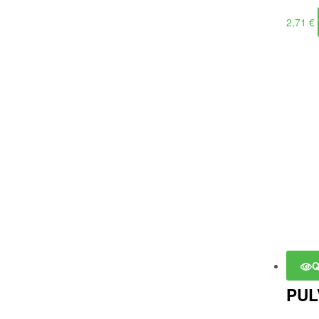
2,71
€
Q
PUL