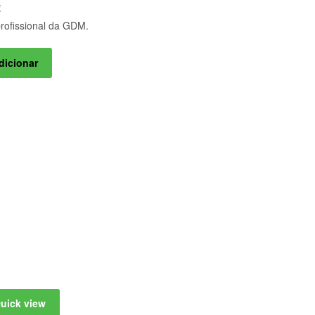
€
profissional da GDM.
dicionar
uick view