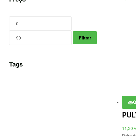
Preço
Preço
mínimo
máximo
Filtrar
Tags
Q
PUL
11,30
Pulveri