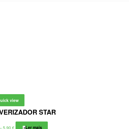
uick view
VERIZADOR STAR
Price
–
5,90
€
Ler mais