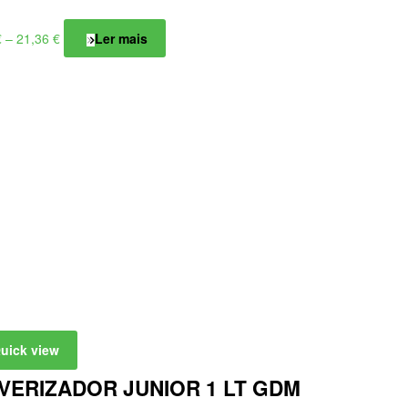
Price
€
–
21,36
€
Ler mais
range:
20,11 €
through
21,36 €
uick view
VERIZADOR JUNIOR 1 LT GDM