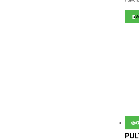
V
Q
PUL