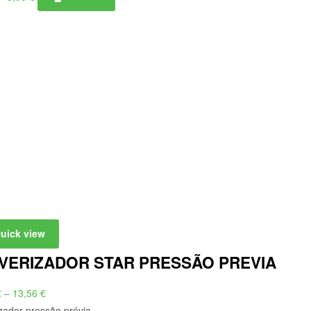
range:
1,91 €
through
5,90 €
uick view
VERIZADOR STAR PRESSÃO PREVIA
Price
€
–
13,56
€
range:
zador pressão prévia.